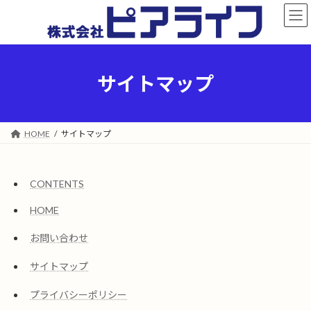
コ
ナ
ン
ビ
テ
ゲ
ン
ー
ツ
シ
へ
ョ
サイトマップ
ス
ン
キ
に
ッ
移
プ
動
HOME
サイトマップ
CONTENTS
HOME
お問い合わせ
サイトマップ
プライバシーポリシー